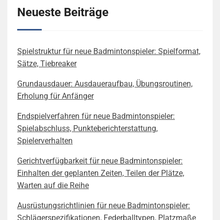
Neueste Beiträge
Spielstruktur für neue Badmintonspieler: Spielformat,
Sätze, Tiebreaker
Grundausdauer: Ausdaueraufbau, Übungsroutinen,
Erholung für Anfänger
Endspielverfahren für neue Badmintonspieler:
Spielabschluss, Punkteberichterstattung,
Spielerverhalten
Gerichtverfügbarkeit für neue Badmintonspieler:
Einhalten der geplanten Zeiten, Teilen der Plätze,
Warten auf die Reihe
Ausrüstungsrichtlinien für neue Badmintonspieler:
Schlägerspezifikationen, Federballtypen, Platzmaße