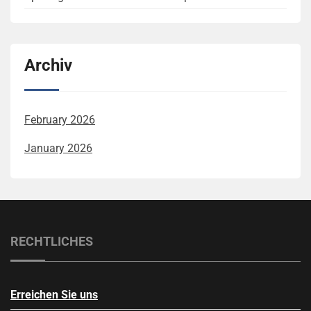
Archiv
February 2026
January 2026
RECHTLICHES
Erreichen Sie uns