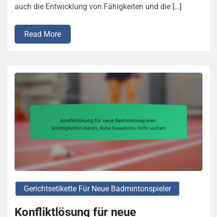
auch die Entwicklung von Fähigkeiten und die […]
Read More
Gerichtsetikette Für Neue Badmintonspieler
Konfliktlösung für neue