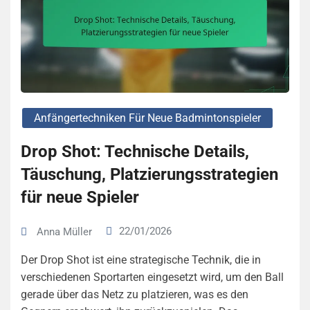
Anfängertechniken Für Neue Badmintonspieler
Drop Shot: Technische Details,
Täuschung, Platzierungsstrategien
für neue Spieler
22/01/2026
Anna Müller
Der Drop Shot ist eine strategische Technik, die in
verschiedenen Sportarten eingesetzt wird, um den Ball
gerade über das Netz zu platzieren, was es den