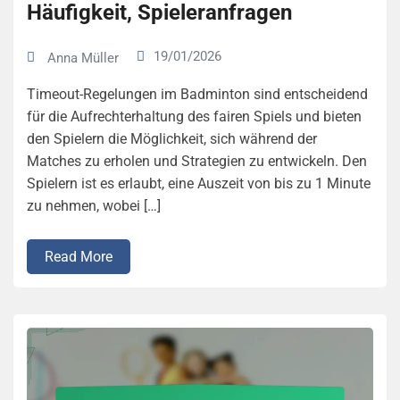
Häufigkeit, Spieleranfragen
19/01/2026
Anna Müller
Timeout-Regelungen im Badminton sind entscheidend
für die Aufrechterhaltung des fairen Spiels und bieten
den Spielern die Möglichkeit, sich während der
Matches zu erholen und Strategien zu entwickeln. Den
Spielern ist es erlaubt, eine Auszeit von bis zu 1 Minute
zu nehmen, wobei […]
Read More