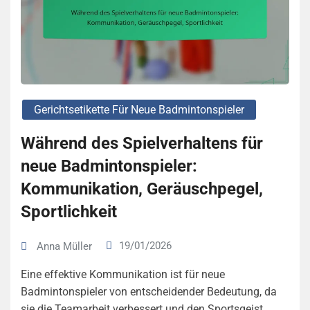
Gerichtsetikette Für Neue Badmintonspieler
Während des Spielverhaltens für
neue Badmintonspieler:
Kommunikation, Geräuschpegel,
Sportlichkeit
19/01/2026
Anna Müller
Eine effektive Kommunikation ist für neue
Badmintonspieler von entscheidender Bedeutung, da
sie die Teamarbeit verbessert und den Sportsgeist