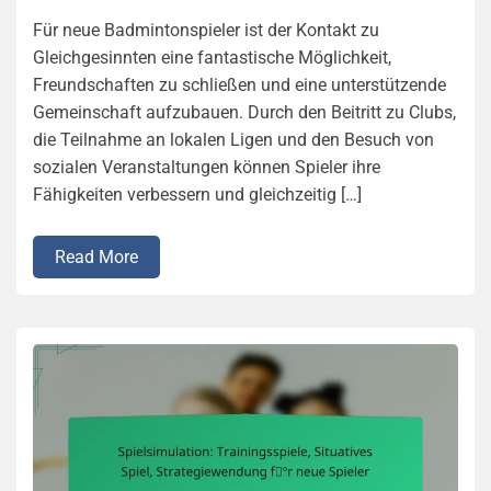
Für neue Badmintonspieler ist der Kontakt zu
Gleichgesinnten eine fantastische Möglichkeit,
Freundschaften zu schließen und eine unterstützende
Gemeinschaft aufzubauen. Durch den Beitritt zu Clubs,
die Teilnahme an lokalen Ligen und den Besuch von
sozialen Veranstaltungen können Spieler ihre
Fähigkeiten verbessern und gleichzeitig […]
Read More