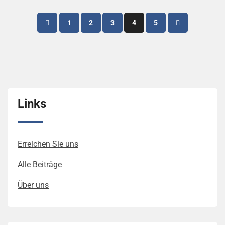
Posts
1
2
3
4
5
pagination
Links
Erreichen Sie uns
Alle Beiträge
Über uns