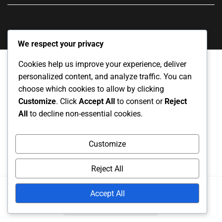
We respect your privacy
Cookies help us improve your experience, deliver
personalized content, and analyze traffic. You can
Erreichen Sie uns
Cookie-Einstellungen
choose which cookies to allow by clicking
Customize
. Click
Accept All
to consent or
Reject
Über uns
Ihre Privatsphäre
All
to decline non-essential cookies.
Nutzungsbedingungen
Customize
Reject All
Copyright
2025. All rights reserved.
Accept All
Powered by
RS WP THEMES