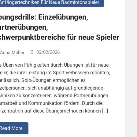
Anfängertechniken Für Neue Badmintonspieler
ungsdrills: Einzelübungen,
artnerübungen,
chwerpunktbereiche für neue Spieler
03/02/2026
Anna Müller
 Üben von Fähigkeiten durch Übungen ist für neue
eler, die ihre Leistung im Sport verbessern möchten,
rlässlich. Solo-Übungen ermöglichen es
zelpersonen, sich unabhängig auf grundlegende
hniken zu konzentrieren, während Partnerübungen
amarbeit und Kommunikation fördern. Durch die
nzentration auf diese Übungsmethoden können […]
Read More