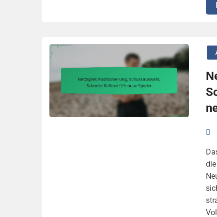
Ne
Sc
ne
Das
die
Neu
sic
str
Vol