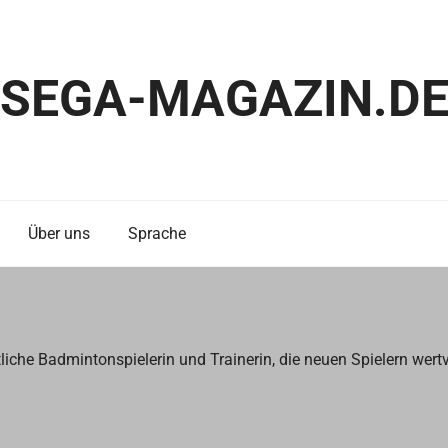
SEGA-MAGAZIN.D
Über uns
Sprache
tliche Badmintonspielerin und Trainerin, die neuen Spielern wertv