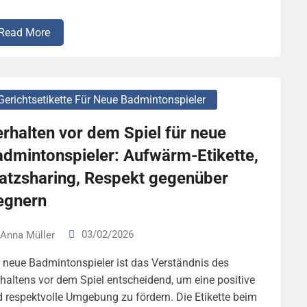
Read More
Gerichtsetikette Für Neue Badmintonspieler
rhalten vor dem Spiel für neue
admintonspieler: Aufwärm-Etikette,
latzsharing, Respekt gegenüber
egnern
03/02/2026
Anna Müller
 neue Badmintonspieler ist das Verständnis des
haltens vor dem Spiel entscheidend, um eine positive
 respektvolle Umgebung zu fördern. Die Etikette beim