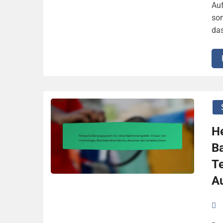
Auf
son
das
H
Ba
T
Au