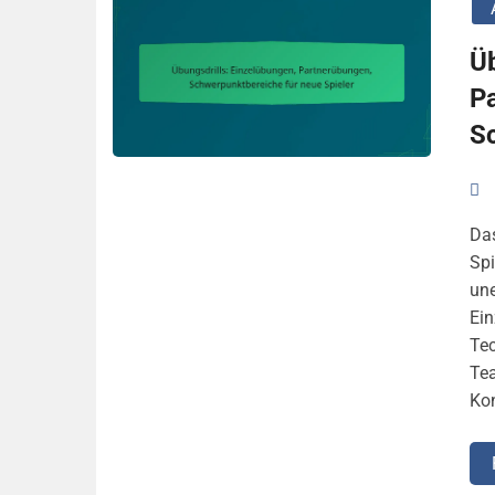
Üb
P
S
Das
Spi
une
Ein
Tec
Te
Ko