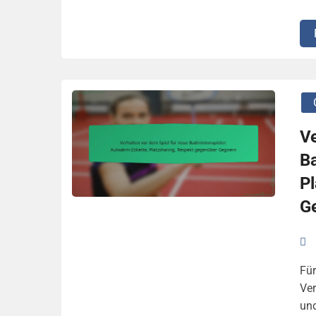
Ve
B
P
G
Für
Ver
und