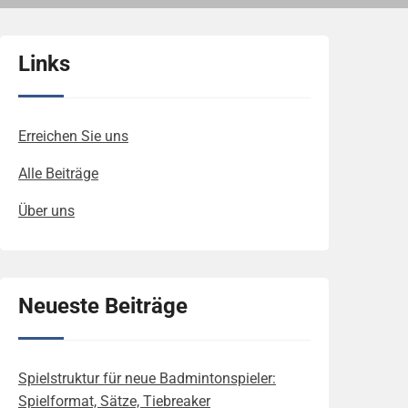
Links
Erreichen Sie uns
Alle Beiträge
Über uns
Neueste Beiträge
Spielstruktur für neue Badmintonspieler:
Spielformat, Sätze, Tiebreaker