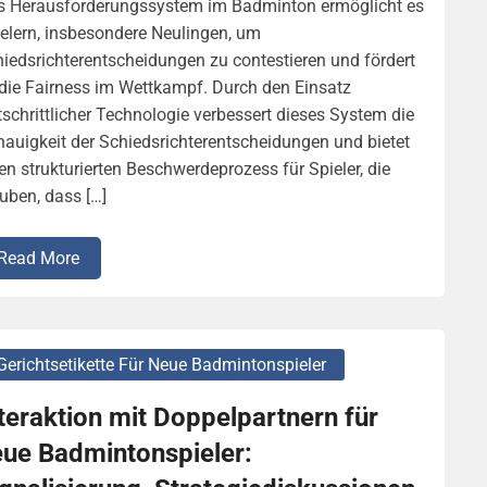
s Herausforderungssystem im Badminton ermöglicht es
elern, insbesondere Neulingen, um
iedsrichterentscheidungen zu contestieren und fördert
die Fairness im Wettkampf. Durch den Einsatz
tschrittlicher Technologie verbessert dieses System die
auigkeit der Schiedsrichterentscheidungen und bietet
en strukturierten Beschwerdeprozess für Spieler, die
uben, dass […]
Read More
Gerichtsetikette Für Neue Badmintonspieler
teraktion mit Doppelpartnern für
eue Badmintonspieler: