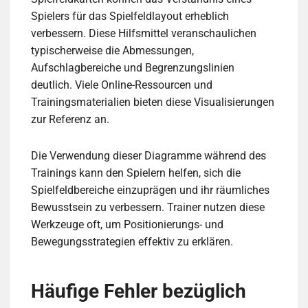
Spielers für das Spielfeldlayout erheblich
verbessern. Diese Hilfsmittel veranschaulichen
typischerweise die Abmessungen,
Aufschlagbereiche und Begrenzungslinien
deutlich. Viele Online-Ressourcen und
Trainingsmaterialien bieten diese Visualisierungen
zur Referenz an.
Die Verwendung dieser Diagramme während des
Trainings kann den Spielern helfen, sich die
Spielfeldbereiche einzuprägen und ihr räumliches
Bewusstsein zu verbessern. Trainer nutzen diese
Werkzeuge oft, um Positionierungs- und
Bewegungsstrategien effektiv zu erklären.
Häufige Fehler bezüglich