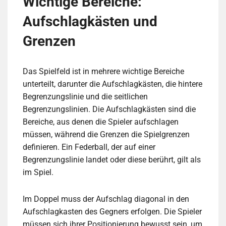
Wichtige Bereiche:
Aufschlagkästen und
Grenzen
Das Spielfeld ist in mehrere wichtige Bereiche
unterteilt, darunter die Aufschlagkästen, die hintere
Begrenzungslinie und die seitlichen
Begrenzungslinien. Die Aufschlagkästen sind die
Bereiche, aus denen die Spieler aufschlagen
müssen, während die Grenzen die Spielgrenzen
definieren. Ein Federball, der auf einer
Begrenzungslinie landet oder diese berührt, gilt als
im Spiel.
Im Doppel muss der Aufschlag diagonal in den
Aufschlagkasten des Gegners erfolgen. Die Spieler
müssen sich ihrer Positionierung bewusst sein, um