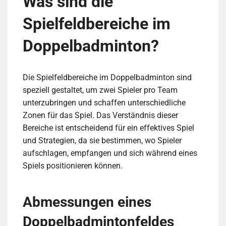
Was sind die
Spielfeldbereiche im
Doppelbadminton?
Die Spielfeldbereiche im Doppelbadminton sind
speziell gestaltet, um zwei Spieler pro Team
unterzubringen und schaffen unterschiedliche
Zonen für das Spiel. Das Verständnis dieser
Bereiche ist entscheidend für ein effektives Spiel
und Strategien, da sie bestimmen, wo Spieler
aufschlagen, empfangen und sich während eines
Spiels positionieren können.
Abmessungen eines
Doppelbadmintonfeldes