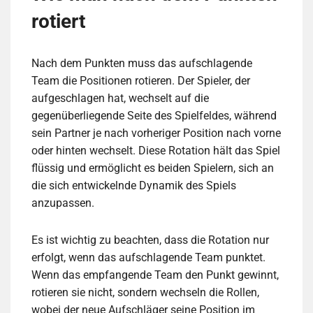
rotiert
Nach dem Punkten muss das aufschlagende
Team die Positionen rotieren. Der Spieler, der
aufgeschlagen hat, wechselt auf die
gegenüberliegende Seite des Spielfeldes, während
sein Partner je nach vorheriger Position nach vorne
oder hinten wechselt. Diese Rotation hält das Spiel
flüssig und ermöglicht es beiden Spielern, sich an
die sich entwickelnde Dynamik des Spiels
anzupassen.
Es ist wichtig zu beachten, dass die Rotation nur
erfolgt, wenn das aufschlagende Team punktet.
Wenn das empfangende Team den Punkt gewinnt,
rotieren sie nicht, sondern wechseln die Rollen,
wobei der neue Aufschläger seine Position im