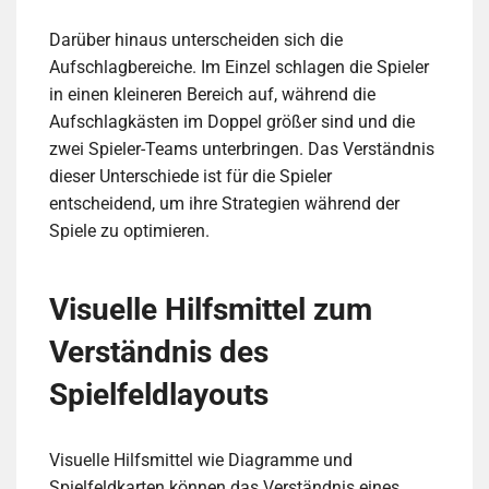
Darüber hinaus unterscheiden sich die
Aufschlagbereiche. Im Einzel schlagen die Spieler
in einen kleineren Bereich auf, während die
Aufschlagkästen im Doppel größer sind und die
zwei Spieler-Teams unterbringen. Das Verständnis
dieser Unterschiede ist für die Spieler
entscheidend, um ihre Strategien während der
Spiele zu optimieren.
Visuelle Hilfsmittel zum
Verständnis des
Spielfeldlayouts
Visuelle Hilfsmittel wie Diagramme und
Spielfeldkarten können das Verständnis eines