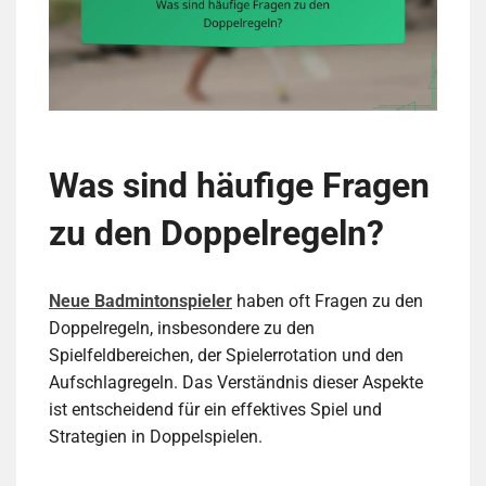
Was sind häufige Fragen
zu den Doppelregeln?
Neue Badmintonspieler
haben oft Fragen zu den
Doppelregeln, insbesondere zu den
Spielfeldbereichen, der Spielerrotation und den
Aufschlagregeln. Das Verständnis dieser Aspekte
ist entscheidend für ein effektives Spiel und
Strategien in Doppelspielen.