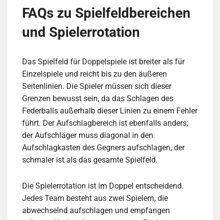
FAQs zu Spielfeldbereichen
und Spielerrotation
Das Spielfeld für Doppelspiele ist breiter als für
Einzelspiele und reicht bis zu den äußeren
Seitenlinien. Die Spieler müssen sich dieser
Grenzen bewusst sein, da das Schlagen des
Federballs außerhalb dieser Linien zu einem Fehler
führt. Der Aufschlagbereich ist ebenfalls anders;
der Aufschläger muss diagonal in den
Aufschlagkasten des Gegners aufschlagen, der
schmaler ist als das gesamte Spielfeld.
Die Spielerrotation ist im Doppel entscheidend.
Jedes Team besteht aus zwei Spielern, die
abwechselnd aufschlagen und empfangen