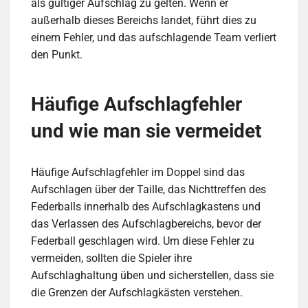
als gültiger Aufschlag zu gelten. Wenn er
außerhalb dieses Bereichs landet, führt dies zu
einem Fehler, und das aufschlagende Team verliert
den Punkt.
Häufige Aufschlagfehler
und wie man sie vermeidet
Häufige Aufschlagfehler im Doppel sind das
Aufschlagen über der Taille, das Nichttreffen des
Federballs innerhalb des Aufschlagkastens und
das Verlassen des Aufschlagbereichs, bevor der
Federball geschlagen wird. Um diese Fehler zu
vermeiden, sollten die Spieler ihre
Aufschlaghaltung üben und sicherstellen, dass sie
die Grenzen der Aufschlagkästen verstehen.