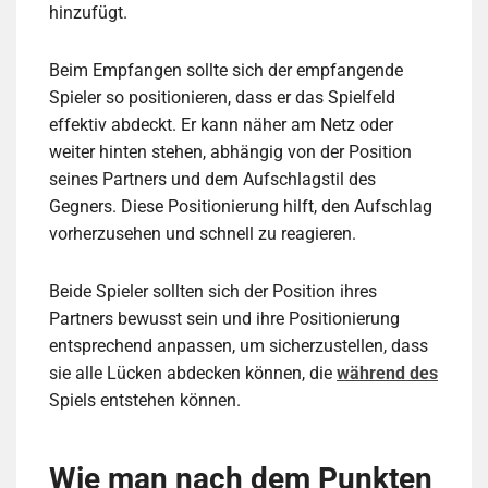
hinzufügt.
Beim Empfangen sollte sich der empfangende
Spieler so positionieren, dass er das Spielfeld
effektiv abdeckt. Er kann näher am Netz oder
weiter hinten stehen, abhängig von der Position
seines Partners und dem Aufschlagstil des
Gegners. Diese Positionierung hilft, den Aufschlag
vorherzusehen und schnell zu reagieren.
Beide Spieler sollten sich der Position ihres
Partners bewusst sein und ihre Positionierung
entsprechend anpassen, um sicherzustellen, dass
sie alle Lücken abdecken können, die
während des
Spiels entstehen können.
Wie man nach dem Punkten