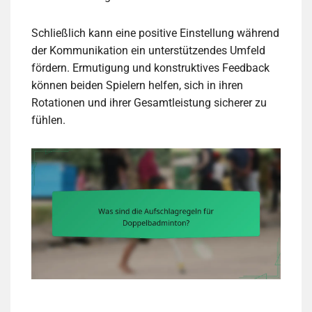
Schließlich kann eine positive Einstellung während
der Kommunikation ein unterstützendes Umfeld
fördern. Ermutigung und konstruktives Feedback
können beiden Spielern helfen, sich in ihren
Rotationen und ihrer Gesamtleistung sicherer zu
fühlen.