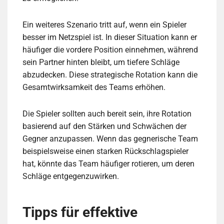
Ein weiteres Szenario tritt auf, wenn ein Spieler
besser im Netzspiel ist. In dieser Situation kann er
häufiger die vordere Position einnehmen, während
sein Partner hinten bleibt, um tiefere Schläge
abzudecken. Diese strategische Rotation kann die
Gesamtwirksamkeit des Teams erhöhen.
Die Spieler sollten auch bereit sein, ihre Rotation
basierend auf den Stärken und Schwächen der
Gegner anzupassen. Wenn das gegnerische Team
beispielsweise einen starken Rückschlagspieler
hat, könnte das Team häufiger rotieren, um deren
Schläge entgegenzuwirken.
Tipps für effektive