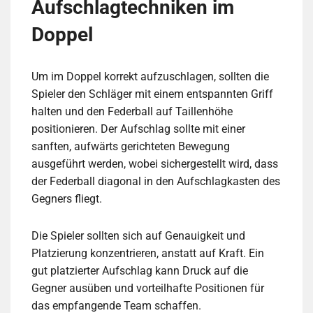
Aufschlagtechniken im
Doppel
Um im Doppel korrekt aufzuschlagen, sollten die
Spieler den Schläger mit einem entspannten Griff
halten und den Federball auf Taillenhöhe
positionieren. Der Aufschlag sollte mit einer
sanften, aufwärts gerichteten Bewegung
ausgeführt werden, wobei sichergestellt wird, dass
der Federball diagonal in den Aufschlagkasten des
Gegners fliegt.
Die Spieler sollten sich auf Genauigkeit und
Platzierung konzentrieren, anstatt auf Kraft. Ein
gut platzierter Aufschlag kann Druck auf die
Gegner ausüben und vorteilhafte Positionen für
das empfangende Team schaffen.