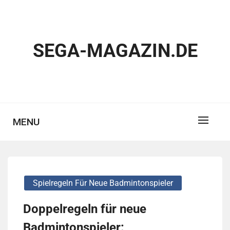
Skip
to
content
SEGA-MAGAZIN.DE
MENU
Spielregeln Für Neue Badmintonspieler
Doppelregeln für neue
Badmintonspieler: