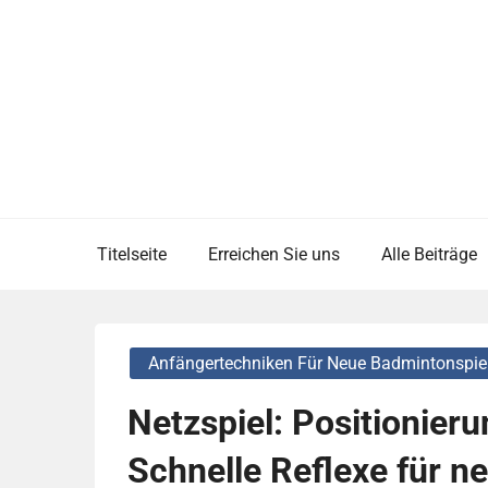
Skip
to
content
Titelseite
Erreichen Sie uns
Alle Beiträge
Anfängertechniken Für Neue Badmintonspie
Netzspiel: Positionier
Schnelle Reflexe für ne