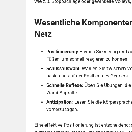
wie z.B. Stoppschläge oder gewinkelte Volleys
Wesentliche Komponenten 
Netz
Positionierung:
Bleiben Sie niedrig und 
Füßen, um schnell reagieren zu können.
Schussauswahl:
Wählen Sie zwischen Vol
basierend auf der Position des Gegners.
Schnelle Reflexe:
Üben Sie Übungen, die d
Wand-Abpraller.
Antizipation:
Lesen Sie die Körpersprache
vorherzusagen.
Eine effektive Positionierung ist entscheidend; d