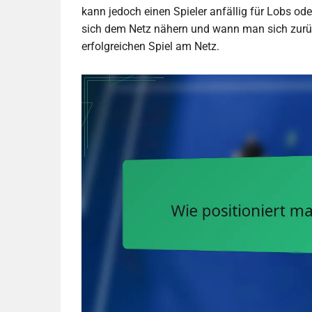
kann jedoch einen Spieler anfällig für Lobs 
sich dem Netz nähern und wann man sich zurück
erfolgreichen Spiel am Netz.