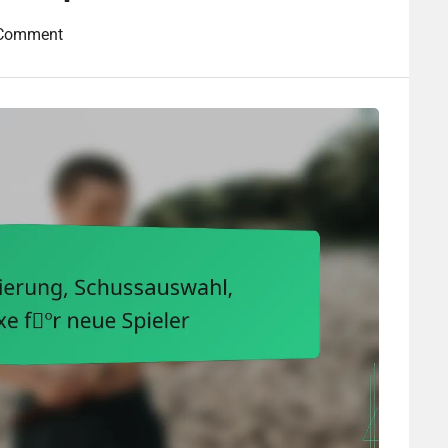
 Comment